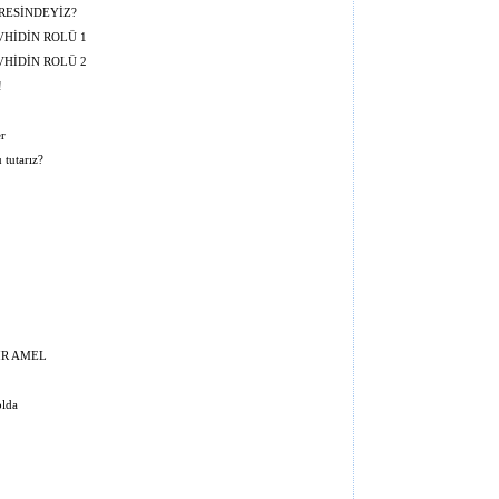
RESİNDEYİZ?
VHİDİN ROLÜ 1
VHİDİN ROLÜ 2
!
r
 tutarız?
İR AMEL
olda