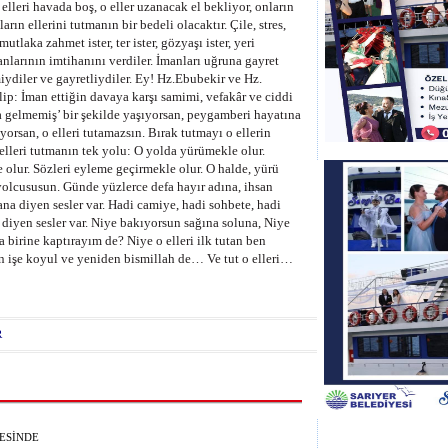
 elleri havada boş, o eller uzanacak el bekliyor, onların
rın ellerini tutmanın bir bedeli olacaktır. Çile, stres,
utlaka zahmet ister, ter ister, gözyaşı ister, yeri
anlarının imtihanını verdiler. İmanları uğruna gayret
iydiler ve gayretliydiler. Ey! Hz.Ebubekir ve Hz.
lip: İman ettiğin davaya karşı samimi, vefakâr ve ciddi
a gelmemiş’ bir şekilde yaşıyorsan, peygamberi hayatına
orsan, o elleri tutamazsın. Bırak tutmayı o ellerin
lleri tutmanın tek yolu: O yolda yürümekle olur.
olur. Sözleri eyleme geçirmekle olur. O halde, yürü
yolcususun. Günde yüzlerce defa hayır adına, ihsan
ana diyen sesler var. Hadi camiye, hadi sohbete, hadi
diyen sesler var. Niye bakıyorsun sağına soluna, Niye
 birine kaptırayım de? Niye o elleri ilk tutan ben
 işe koyul ve yeniden bismillah de… Ve tut o elleri…
R
ESİNDE