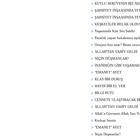
KUTLU SERÜVENİN BİZ NE
ŞAHSİYET İNŞAASINDA TE
ŞAHSİYET İNŞAASINDA TE
KEŞKECİLER HELAK OLDU
Yaşantımda Kim Söz Sahibi
Pazarlık yapan bukalemun tiple
Oruçmu bizi tutar? Bizmi orucu
ALLAH'TAN VAHİY GELDİ
NİÇİN DÜŞMANLAR?
İNANDIĞIN GİBİ YAŞAMAK
"EMANET" AYET
KLAS BİR DURUŞ
HAYDİ BİR EL VER
BİLGİ PUTU
CENNETE ULAŞTIRACAK B
ALLAH’TAN VAHİY GELDİ
Allah’a Güveneni Allah Yarı Y
Asla Bırakmaz
Kurban Sensin
"EMANET" AYET
Niçin Düşmanlar?