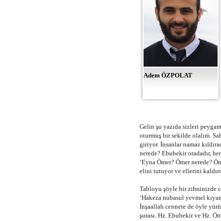
Adem ÖZPOLAT
Gelin şu yazıda sizleri peyga
oturmuş bir sekilde olalım. Sah
giriyor. İnsanlar namaz kıldı
nerede? Ebubekir oradadır, heme
‘Eyna Ömer? Ömer nerede? Ömer g
elini tutuyor ve ellerini kaldı
Tabloyu şöyle bir zihninizde 
‘Hakeza nubasul yevmel kıyame
İnşaallah cennete de öyle yür
şurası. Hz. Ebubekir ve Hz. Öme