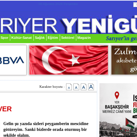
06 Ağustos 2026 Perşembe
Spor
Kültür-Sanat
Sağlık
Eğitim
Sektörel
Magazin
Karakter boyutu :
 VER
Gelin şu yazıda sizleri peygamberin mescidine
götüreyim. Sanki bizlerde orada oturmuş bir
sekilde olalım.