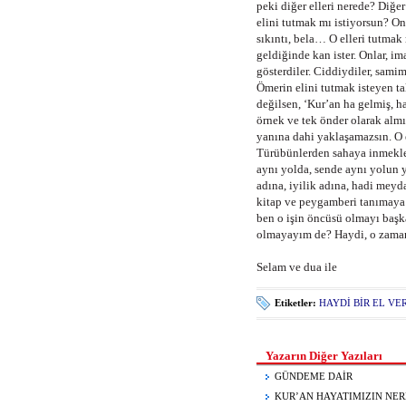
peki diğer elleri nerede? Diğer
elini tutmak mı istiyorsun? Onla
sıkıntı, bela… O elleri tutmak m
geldiğinde kan ister. Onlar, im
gösterdiler. Ciddiydiler, samim
Ömerin elini tutmak isteyen ta
değilsen, ‘Kur’an ha gelmiş, h
örnek ve tek önder olarak almıy
yanına dahi yaklaşamazsın. O e
Türübünlerden sahaya inmekle 
aynı yolda, sende aynı yolun 
adına, iyilik adına, hadi meyd
kitap ve peygamberi tanımaya 
ben o işin öncüsü olmayı başka
olmayayım de? Haydi, o zaman
Selam ve dua ile
Etiketler:
HAYDİ BİR EL VE
Yazarın Diğer Yazıları
GÜNDEME DAİR
KUR’AN HAYATIMIZIN NER