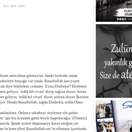
10.11.2014 / 12:01
mberin mescidine götüreyim. Sanki bizlerde orada
abelerin birçoğu var orada, Rasullullah (sav) içeri
racak diye beklerken cemaate ‘Eyna Ebubekir? Ebubekir
n geliyor, ‘teâlâ bil civari’ diyip sağına alıyor. Sonra
eliyor, ‘teâlâ bil civari’ diyor, soluna alıyor. İkisinin
rıyor. Ortada Rasullullah, sağda Ebubekir, solda Ömer.
canlandırın. Onlarca sahabeye söylenen söz şudur:
’ işte biz kıyamet günü böyle haşrolacağız.’(Tirmizi)
ünecek. Şimdi sizleri düşünmeye davet ettiğim yer
r’in birer elleri Rasullullah sav’in ellerinin içerisinde,