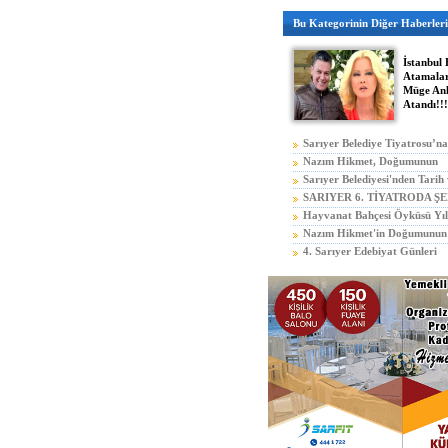
Bu Kategorinin Diğer Haberleri
İstanbul 
Atamalar
Müge Anlı
Atandı!!!
Sarıyer Belediye Tiyatrosu’na
Nazım Hikmet, Doğumunun
115. Yılında Anılacak
Sarıyer Belediyesi'nden Tarih
SARIYER 6. TİYATRODA ŞE
TÜM HIZLA DEVAM EDİYO
Hayvanat Bahçesi Öyküsü Yıl
Üniversitesi'nde
Nazım Hikmet'in Doğumunun 1
Tarabya Rıhtımında Anıldı
4. Sarıyer Edebiyat Günleri
Tüm Hızıyla Devam Ediyor