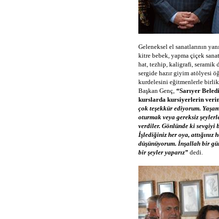
Geleneksel el sanatlarının yan
kitre bebek, yapma çiçek sanatı
hat, tezhip, kaligrafi, seramik 
sergide hazır giyim atölyesi öğ
kurdelesini eğitmenlerle birli
Başkan Genç,
“
Sarıyer Beled
kurslarda kursiyerlerin veriml
çok teşekkür ediyorum. Yaşam
oturmak veya gereksiz şeyler
verdiler. Gönlünde ki sevgiyi 
İşlediğiniz her oya, attığınız
düşünüyorum. İnşallah bir gün 
bir şeyler yaparız”
dedi.