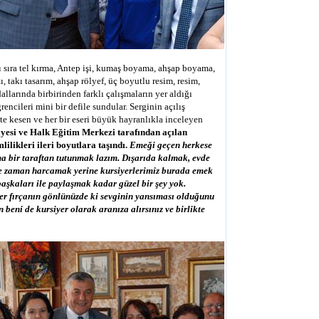
ı sıra tel kırma, Antep işi, kumaş boyama, ahşap boyama,
, takı tasarım, ahşap rölyef, üç boyutlu resim, resim,
dallarında birbirinden farklı çalışmaların yer aldığı
rencileri mini bir defile sundular. Serginin açılış
kte kesen ve her bir eseri büyük hayranlıkla inceleyen
iyesi ve Halk Eğitim Merkezi tarafından açılan
ilikleri ileri boyutlara taşındı.
Emeği geçen herkese
a bir taraftan tutunmak lazım. Dışarıda kalmak, evde
le zaman harcamak yerine kursiyerlerimiz burada emek
başkaları ile paylaşmak kadar güzel bir şey yok.
 her fırçanın gönlünüzde ki sevginin yansıması olduğunu
beni de kursiyer olarak aranıza alırsınız ve birlikte