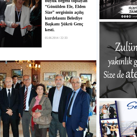
büyük beğeni toplayan
“Gönülden Ele, Elden
Size” sergisinin açılış
kurdelasını Belediye
Başkanı Şükrü Genç
kesti.
05.06.2014 / 22:33