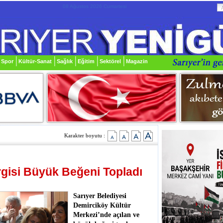
08 Ağustos 2026 Cumartesi
Spor
Kültür-Sanat
Sağlık
Eğitim
Sektörel
Magazin
Karakter boyutu :
rgisi Büyük Beğeni Topladı
Sarıyer Belediyesi
Demirciköy Kültür
Merkezi’nde açılan ve