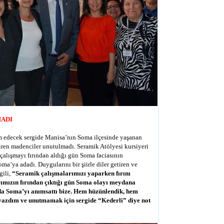
ADI
m edecek sergide Manisa’nın Soma ilçesinde yaşanan
ren madenciler unutulmadı. Seramik Atölyesi kursiyeri
çalışmayı fırından aldığı gün Soma faciasının
ma’ya adadı. Duygularını bir şiirle diler getiren ve
gili,
“Seramik çalışmalarımızı yaparken fırını
ımızın fırından çıktığı gün Soma olayı meydana
nda Soma’yı anımsattı bize. Hem hüzünlendik, hem
yazdım ve unutmamak için sergide “Kederli” diye not