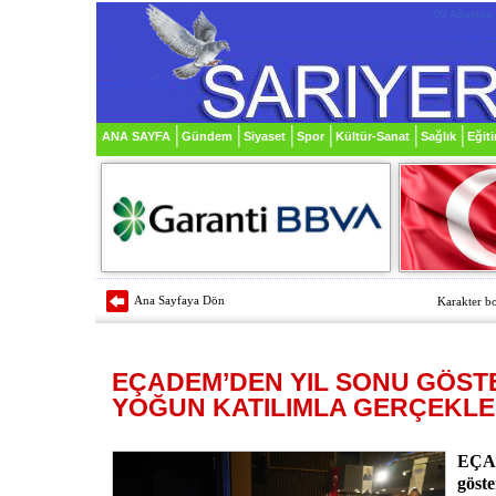
09 Ağustos
ANA SAYFA
Gündem
Siyaset
Spor
Kültür-Sanat
Sağlık
Eğit
Ana Sayfaya Dön
Karakter bo
EÇADEM’DEN YIL SONU GÖSTE
YOĞUN KATILIMLA GERÇEKLE
EÇAD
göste