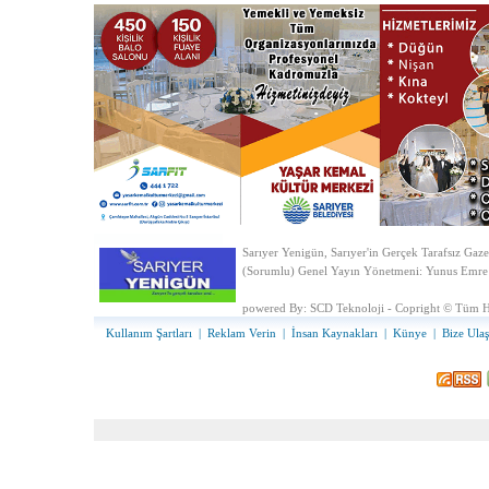
SARIYER’DE 
LOZAN BARI
SARIYER’DE ŞOVA KALKIŞTI!!!
GERÇEK ORT
103. YILI K
GERÇEK ORTAYA ÇIKINCA
REZİL RÜSVA
REZİL RÜSVA OLDU!!!
Sarıyer Yenigün, Sarıyer'in Gerçek Tarafsız Gaze
(Sorumlu) Genel Yayın Yönetmeni: Yunus Emre
powered By:
SCD Teknoloji - Copright © Tüm Ha
Kullanım Şartları
|
Reklam Verin
|
İnsan Kaynakları
|
Künye
|
Bize Ulaş