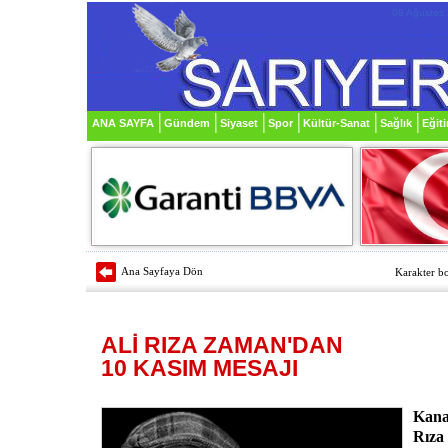
08 Ağustos 
ANA SAYFA
Gündem
Siyaset
Spor
Kültür-Sanat
Sağlık
Eğit
Ana Sayfaya Dön
Karakter bo
ALİ RIZA ZAMAN'DAN
10 KASIM MESAJI
Kana
Rıza