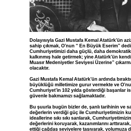
Dolayısıyla Gazi Mustafa Kemal Atatürk’ün azi
sahip çıkmak, O’nun “ En Büyük Eserim” dedi
Cumhuriyetimizi daha güçlü, daha demokratik
kalkınmış hale getirmek; yine Atatürk’ün kendi 
Muasır Medeniyetler Seviyesi Üzerine” çıka
olacaktır.
Gazi Mustafa Kemal Atatürk’ün ardında bıraktığ
büyüklüğü milletimize gurur vermekte ve O’n
Cumhuriyet’in 102 yılda gösterdiği başarılar i
güvenle bakmamızı sağlamaktadır.
Bu şuurla bugün bizler de, şanlı tarihinin ve s
değerlerin verdiği güç ile Cumhuriyetimizin kur
ideallerine sıkı sıkı sarılarak, Cumhuriyetimizi
değerlerini koruyarak, kazanımlarını arttırarak
ettiği çağdaş seviyelere taşıyarak, yolumuza 