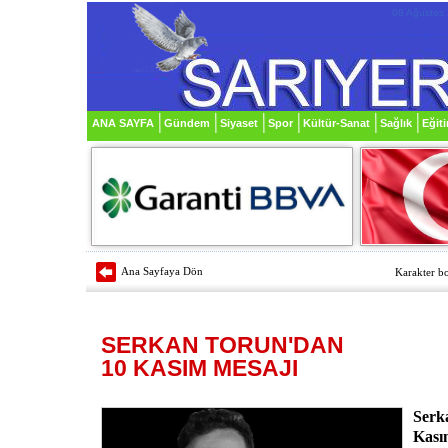
08 Ağustos 
ANA SAYFA
Gündem
Siyaset
Spor
Kültür-Sanat
Sağlık
Eğit
Ana Sayfaya Dön
Karakter bo
SERKAN TORUN'DAN
10 KASIM MESAJI
Serk
Kası