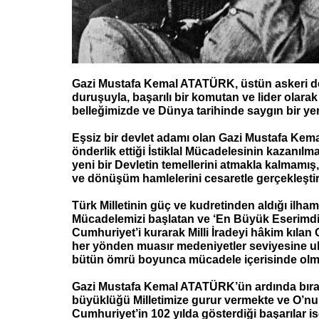
Gazi Mustafa Kemal ATATÜRK, üstün askeri de
duruşuyla, başarılı bir komutan ve lider olarak 
belleğimizde ve Dünya tarihinde saygın bir yer
Eşsiz bir devlet adamı olan Gazi Mustafa Ke
önderlik ettiği İstiklal Mücadelesinin kazanılm
yeni bir Devletin temellerini atmakla kalmamı
ve dönüşüm hamlelerini cesaretle gerçekleştir
Türk Milletinin güç ve kudretinden aldığı ilhamla
Mücadelemizi başlatan ve ‘En Büyük Eserimdir
Cumhuriyet’i kurarak Milli İradeyi hâkim kılan 
her yönden muasır medeniyetler seviyesine ul
bütün ömrü boyunca mücadele içerisinde olm
Gazi Mustafa Kemal ATATÜRK’ün ardında bırakt
büyüklüğü Milletimize gurur vermekte ve O’n
Cumhuriyet’in 102 yılda gösterdiği başarılar i