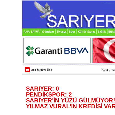
07 Ağustos
ANA SAYFA
Gündem
Siyaset
Spor
Kültür-Sanat
Sağlık
Eğit
Ana Sayfaya Dön
Karakter bo
SARIYER: 0
PENDİKSPOR: 2
SARIYER'İN YÜZÜ GÜLMÜYOR
YILMAZ VURAL'IN KREDİSİ VAR