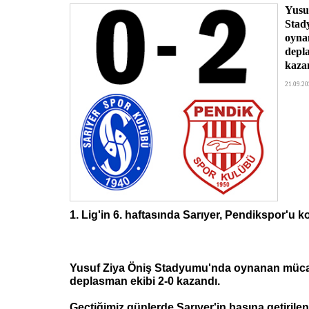
Yusu
Stad
oyna
depl
kaza
21.09.20
1. Lig'in 6. haftasında Sarıyer, Pendikspor'u ko
Yusuf Ziya Öniş Stadyumu'nda oynanan müca
deplasman ekibi 2-0 kazandı.
Geçtiğimiz günlerde Sarıyer'in başına getirilen