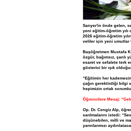
Sarıyer'in önde gelen, s
yeni eğitim-öğretim yılı 
2026 eğitim-öğretim yılın
veliler için yeni umutlar
Başöğretmen Mustafa Kema
özgür, bağımsız, şanlı y
esaret ve sefalete terk e
gösterici bir ışık olduğu
“Eğitimin her kademesind
çağın gerektirdiği bilgi
hepimizin ortak sorumlu
Öğrencilere Mesaj: “Gel
Op. Dr. Cengiz Alp, öğre
sarılmalarını istedi: “Sev
düşünebilen, milli ve ma
yarınlarımızı aydınlatac