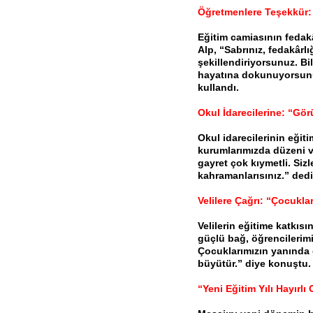
Öğretmenlere Teşekkür: 
Eğitim camiasının fedak
Alp, “Sabrınız, fedakârlı
şekillendiriyorsunuz. Bil
hayatına dokunuyorsunuz
kullandı.
Okul İdarecilerine: “Gö
Okul idarecilerinin eğit
kurumlarımızda düzeni ve
gayret çok kıymetli. Siz
kahramanlarısınız.” dedi
Velilere Çağrı: “Çocuklar
Velilerin eğitime katkısı
güçlü bağ, öğrencilerimi
Çocuklarımızın yanında o
büyütür.” diye konuştu.
“Yeni Eğitim Yılı Hayırlı