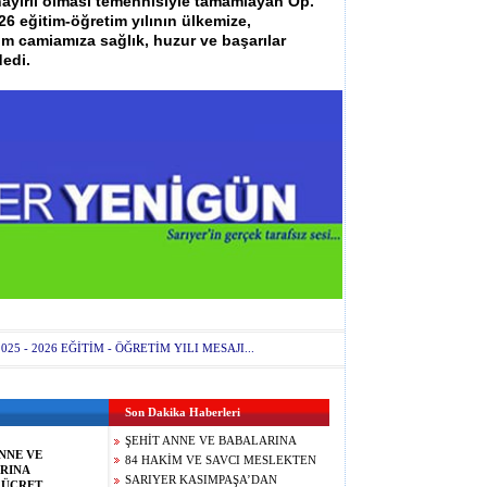
ayırlı olması temennisiyle tamamlayan Op.
26 eğitim-öğretim yılının ülkemize,
im camiamıza sağlık, huzur ve başarılar
dedi.
025 - 2026 EĞİTİM - ÖĞRETİM YILI MESAJI...
Son Dakika Haberleri
ŞEHİT ANNE VE BABALARINA
NNE VE
ASGARİ ÜCRET GÜVENCESİ:
84 HAKİM VE SAVCI MESLEKTEN
RINA
GAZİLERE YENİ HAKLAR
MEN EDİLDİ!
SARIYER KASIMPAŞA’DAN
 ÜCRET