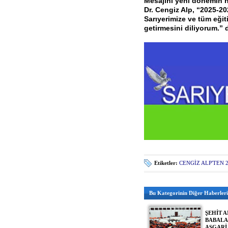
Mesajını yeni dönemin h
Dr. Cengiz Alp, “2025-20
Sarıyerimize ve tüm eğit
getirmesini diliyorum.” 
Etiketler:
CENGİZ ALP'TEN 2
Bu Kategorinin Diğer Haberleri
ŞEHİT A
BABALA
ASGARİ