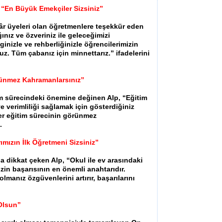
“En Büyük Emekçiler Sizsiniz”
âr üyeleri olan öğretmenlere teşekkür eden
ğınız ve özveriniz ile geleceğimizi
ginizle ve rehberliğinizle öğrencilerimizin
. Tüm çabanız için minnettarız.” ifadelerini
rünmez Kahramanlarsınız”
im sürecindeki önemine değinen Alp, “Eğitim
 verimliliği sağlamak için gösterdiğiniz
ler eğitim sürecinin görünmez
.
ımızın İlk Öğretmeni Sizsiniz”
na dikkat çeken Alp, “Okul ile ev arasındaki
zin başarısının en önemli anahtarıdır.
lmanız özgüvenlerini artırır, başarılarını
 Olsun”