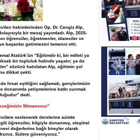
evilen hekimlerinden Op. Dr. Cengiz Alp,
dolayısıyla bir mesaj yayımladı. Alp, 2025-
ın öğrenciler, öğretmenler, idareciler ve
 ve başarılar getirmesini temenni etti.
l Atatürk’ün “Eğitimdir ki, bir milleti ya
üksek bir topluluk halinde yaşatır; ya da
der” sözünü hatırlatan Alp, eğitimin yol
na dikkat çekti.
e fırsat eşitliğini sağlamak, gençlerimizin
 ve donanımla yetişmelerine katkı sunmak
luğudur” dedi.
eceğimizin Mimarısınız”
ncilere seslenerek derslerine azimle
gili öğrenciler, bilgiyle donanmış, eleştirel
nevi değerlerine bağlı bireyler olarak
aksınız. Sizlere güveniyoruz.”