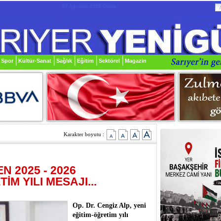
07 Ağustos 2026 Cuma
Spor
Kültür-Sanat
Sağlık
Eğitim
Sektörel
Magazin
Karakter boyutu :
N 2025 - 2026
İM YILI MESAJI...
Op. Dr. Cengiz Alp, yeni
eğitim-öğretim yılı