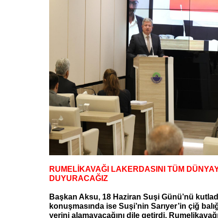
RUMELİKAVAĞI LAKERDASINI TÜM DÜNYA
DUYURACAĞIZ
Başkan Aksu, 18 Haziran Suşi Günü’nü kutlad
konuşmasında ise Suşi’nin Sarıyer’in çiğ balı
yerini alamayacağını dile getirdi. Rumelikavağ