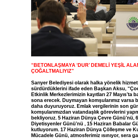
“BETONLAŞMAYA ‘DUR’ DEMELİ YEŞİL ALA
ÇOĞALTMALIYIZ”
Sarıyer Belediyesi olarak halka yönelik hizmetl
sürdürdüklerini ifade eden Başkan Aksu, “Ç
Etkinlik Merkezlerimizin kayıtları 27 Mayıs’ta 
sona erecek. Duymayan komşularımız varsa b
daha duyuruyoruz. Emlak vergilerinin son gü
komşularımızdan vatandaşlık görevlerini yapm
bekliyoruz. 5 Haziran Dünya Çevre Günü’nü, 6
Diyetisyenler Günü’nü , 15 Haziran Babalar G
kutluyorum. 17 Haziran Dünya Çölleşme ve Ku
Mücadele Günü, atmosferimiz ısınıyor, sera gaz