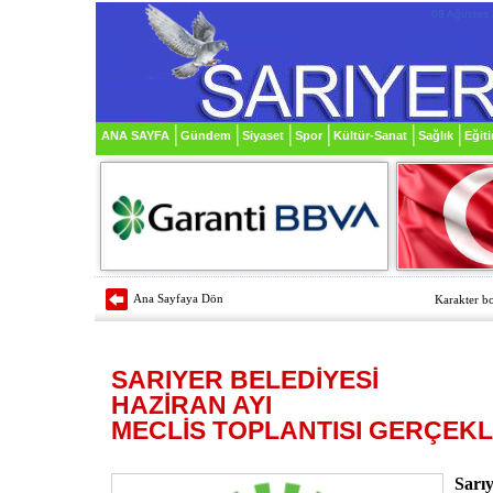
08 Ağustos 
ANA SAYFA
Gündem
Siyaset
Spor
Kültür-Sanat
Sağlık
Eğit
Ana Sayfaya Dön
Karakter bo
SARIYER BELEDİYESİ
HAZİRAN AYI
MECLİS TOPLANTISI GERÇEKL
Sarıy