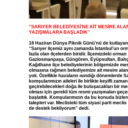
“SARIYER BELEDİYESİ’NE AİT MESİRE ALAN
YAZIŞMALARA BAŞLADIK”
18 Haziran Dünya Piknik Günü’nü de kutlaya
“Sarıyer ilçemiz aynı zamanda İstanbul’un orm
fazla olan ilçelerden biridir. İlçemizdeki orman
Gaziosmanpaşa, Güngören, Eyüpsultan, Bahçe
Kağıthane ilçe belediyelerinin bölgemizde mes
olmasına rağmen belediyemize ait mesire alan
yok. Özellikle havaların ısındığı dönemlerde Sa
komşularımızın aileleri ile birlikte keyifli zaman
geçirebilecekleri doğa ile buluşacakları bir me
olması için gerekli tüm resmi yazışmaları geçe
başlattık. Komşularımızın da bu konuda bizle
talepleri var. Meclisteki tüm siyasi parti mecli
de destek bekliyorum” dedi.