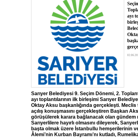
Seçi
Topla
ayı t
birle
Bele
Okta
başk
gerçe
02.06.20
Sarıyer Belediyesi 9. Seçim Dönemi, 2. Toplantı
ayı toplantılarının ilk birleşimi Sarıyer Beledi
Oktay Aksu başkanlığında gerçekleşti. Meclis 
açılış konuşmasını gerçekleştiren Başkan Aks
görüşülerek karara bağlanacak olan gündem 
Sarıyerlilere hayırlı olmasını dileyerek, Sarıye
başta olmak üzere İstanbullu hemşerilerinin v
Âlemi’nin Kurban Bayramı’nı kutladı, Rumelik