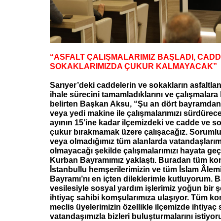
“ASFALT ÇALIŞMALARIMIZ BAŞLADI, CADD
SOKAKLARIMIZDA ÇUKUR KALMAYACAK”
Sarıyer’deki caddelerin ve sokakların asfaltlanma
ihale sürecini tamamladıklarını ve çalışmalara 
belirten Başkan Aksu, “Şu an dört bayramdan 
veya yedi makine ile çalışmalarımızı sürdürec
ayının 15’ine kadar ilçemizdeki ve cadde ve so
çukur bırakmamak üzere çalışacağız. Soruml
veya olmadığımız tüm alanlarda vatandaşları
olmayacağı şekilde çalışmalarımızı hayata geç
Kurban Bayramımız yaklaştı. Buradan tüm ko
İstanbullu hemşerilerimizin ve tüm İslam Âlem
Bayramı’nı en içten dileklerimle kutluyorum. 
vesilesiyle sosyal yardım işlerimiz yoğun bir ş
ihtiyaç sahibi komşularımıza ulaşıyor. Tüm ko
meclis üyelerimizin özellikle ilçemizde ihtiyaç 
vatandaşımızla bizleri buluşturmalarını istiyor