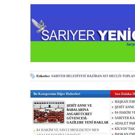
Etiketler:
SARIYER BELEDİYESİ HAZİRAN AYI MECLİS TOPLAN
Bu Kategorinin Diğer Haberleri
Son Dakika H
BAŞKAN EM
ŞEHİT ANNE VE
YENİ SEZON
ŞEHİT ANNE
BABALARINA
AÇIKLAMAL
ASGARİ ÜCR
84 HAKİM V
ASGARİ ÜCRET
GAZİLERE Y
MEN EDİLDİ
SARIYER KA
GÜVENCESİ:
GAZİLERE YENİ HAKLAR
AKIN GÜRLE
STANN DAL
ADALET PAR
CEZALARI A
KATTI!!!
KEMAL ABD
KİLYOS’TAK
84 HAKİM VE SAVCI MESLEKTEN MEN
HÜKÜMETİ A
BULUNMUŞT
BAŞKAN EM