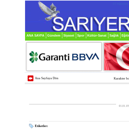
07 Ağustos
ANA SAYFA
Gündem
Siyaset
Spor
Kültür-Sanat
Sağlık
Eğit
Ana Sayfaya Dön
Karakter bo
01.01.19
Etiketler: