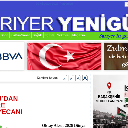
06 Ağustos 2026 Perşembe
Spor
Kültür-Sanat
Sağlık
Eğitim
Sektörel
Magazin
Karakter boyutu :
U’DAN
RE
YECANI
Oktay Aksu, 2026 Dünya