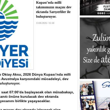
Kupası’nda milli
takımımızın maçını dev
ekranda Sarıyerliler ile
buluşturuyor.
13.06.2026 / 15:56
ı Oktay Aksu, 2026 Dünya Kupası’nda milli
n Avustralya karşısındaki mücadeleyi, dev
buluşturuyor.
, saat 07:00’da başlayacak olan müsabakayı,
 anıtı önüne kurulacak dev ekranda
yecanını birlikte yaşayacaklar.
ya maçını dev ekranda izleyecek olan