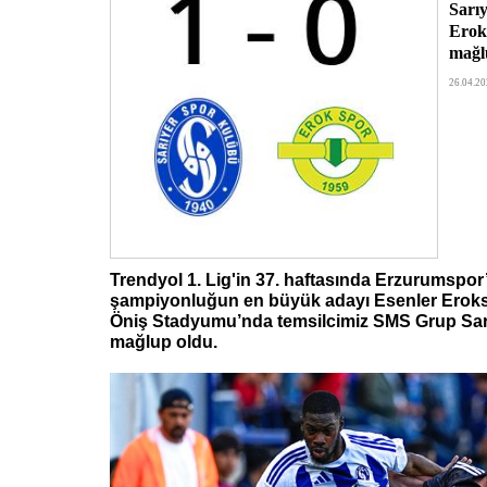
Sarıy
Erok
mağlu
26.04.20
Trendyol 1. Lig'in 37. haftasında Erzurumspo
şampiyonluğun en büyük adayı Esenler Eroks
Öniş Stadyumu’nda temsilcimiz SMS Grup Sarı
mağlup oldu.