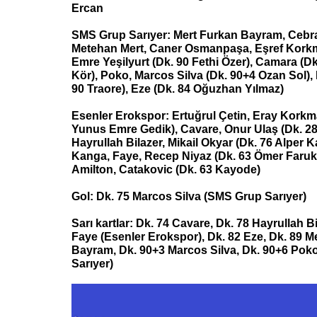
Ercan
SMS Grup Sarıyer: Mert Furkan Bayram, Cebrai
Metehan Mert, Caner Osmanpaşa, Eşref Kork
Emre Yeşilyurt (Dk. 90 Fethi Özer), Camara (D
Kör), Poko, Marcos Silva (Dk. 90+4 Ozan Sol),
90 Traore), Eze (Dk. 84 Oğuzhan Yılmaz)
Esenler Erokspor: Ertuğrul Çetin, Eray Korkm
Yunus Emre Gedik), Cavare, Onur Ulaş (Dk. 28
Hayrullah Bilazer, Mikail Okyar (Dk. 76 Alper 
Kanga, Faye, Recep Niyaz (Dk. 63 Ömer Faruk
Amilton, Catakovic (Dk. 63 Kayode)
Gol: Dk. 75 Marcos Silva (SMS Grup Sarıyer)
Sarı kartlar: Dk. 74 Cavare, Dk. 78 Hayrullah Bi
Faye (Esenler Erokspor), Dk. 82 Eze, Dk. 89 M
Bayram, Dk. 90+3 Marcos Silva, Dk. 90+6 Pok
Sarıyer)