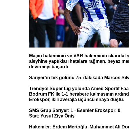
Maçın hakeminin ve VAR hakeminin skandal şe
aleyhine yaptıkları hatalara rağmen, beyaz mart
devirmeyi başardı.
Sarıyer’in tek golünü 75. dakikada Marcos Silv
Trendyol Süper Lig yolunda Amed Sportif Faali
Bodrum FK ile 1-1 berabere kalmasının ardın
Erokspor, ikili averajla üçüncü sıraya düştü.
SMS Grup Sarıyer: 1 - Esenler Erokspor: 0
Stat: Yusuf Ziya Öniş
Hakemler: Erdem Mertoğlu, Muhammet Ali Do