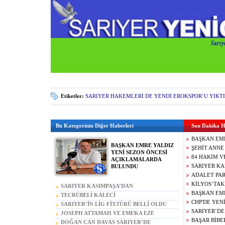
Etiketler:
SARIYER HAKEMLERİ DE YENDİ EROKSPOR’U YIKTI 
Bu Kategorinin Diğer Haberleri
Son Dakika H
BAŞKAN EM
BAŞKAN EMRE YALDIZ
YENİ SEZON
ŞEHİT ANNE
YENİ SEZON ÖNCESİ
AÇIKLAMAL
ASGARİ ÜCR
84 HAKİM V
AÇIKLAMALARDA
GAZİLERE Y
MEN EDİLDİ
SARIYER KA
BULUNDU
AKIN GÜRLE
STANN DAL
ADALET PAR
CEZALARI A
KATTI!!!
KEMAL ABD
KİLYOS’TAK
SARIYER KASIMPAŞA’DAN
HÜKÜMETİ A
BULUNMUŞT
BAŞKAN EM
STANN DALO’YU KADROSUNA KATTI!!!
TECRÜBELİ KALECİ
UYARDI!!!
MASTERCHE
DURMAK Bİ
CHP'DE YENİ
BRAHİM SEHİC
SARIYER’İN LİG FİXTÜRÜ BELLİ OLDU
EREN KAŞIK
GENÇ YETE
İSTANBUL İ
SARIYER’DE
SARIYER’DE
JOSEPH ATTAMAH VE EMEKA EZE
NEDENİ
SARIYER’DE!
36 İLÇE BAŞ
BULUNMUŞ
BAŞAR BİBE
SARIYER’DE
DOĞAN CAN DAVAS SARIYER’DE