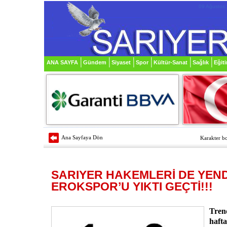
09 Ağustos
ANA SAYFA
Gündem
Siyaset
Spor
Kültür-Sanat
Sağlık
Eğit
Ana Sayfaya Dön
Karakter bo
SARIYER HAKEMLERİ DE YEND
EROKSPOR’U YIKTI GEÇTİ!!!
Trend
haft