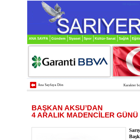
08 Ağustos 
ANA SAYFA
Gündem
Siyaset
Spor
Kültür-Sanat
Sağlık
Eğit
Ana Sayfaya Dön
Karakter bo
BAŞKAN AKSU’DAN
4 ARALIK MADENCİLER GÜNÜ
Sarıy
Başk