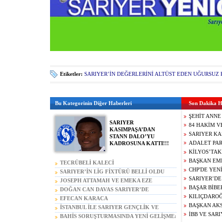
Etiketler:
SARIYER’İN DEĞERLERİNİ ALTÜST EDEN UĞURSUZ K
Bu Kategorinin Diğer Haberleri
Son Dakika H
ŞEHİT ANNE
SARIYER
ASGARİ ÜCR
84 HAKİM V
KASIMPAŞA’DAN
GAZİLERE Y
MEN EDİLDİ
SARIYER KA
STANN DALO’YU
AKIN GÜRLE
STANN DAL
ADALET PAR
KADROSUNA KATTI!!!
CEZALARI A
KATTI!!!
KEMAL ABD
KİLYOS’TAK
HÜKÜMETİ A
BULUNMUŞT
BAŞKAN EM
TECRÜBELİ KALECİ
UYARDI!!!
MASTERCHE
DURMAK Bİ
CHP'DE YENİ
BRAHİM SEHİC
SARIYER’İN LİG FİXTÜRÜ BELLİ OLDU
EREN KAŞIK
GENÇ YETE
İSTANBUL İ
SARIYER’DE
SARIYER’DE
JOSEPH ATTAMAH VE EMEKA EZE
NEDENİ
SARIYER’DE!
36 İLÇE BAŞ
BULUNMUŞ
BAŞAR BİBE
SARIYER’DE
DOĞAN CAN DAVAS SARIYER’DE
ADLİ TIP SO
KAYIP BEDR
TÜRK TOPL
KILIÇDARO
EFECAN KARACA
KESİNLEŞEC
KATLETMİŞ!
AYARLARIY
950 LİRAYA
BAŞKAN AKS
RESMEN SARIYER’DE
İSTANBUL İLE SARIYER GENÇLİK VE
FİGÜRANLAR
BAĞIMSIZLI
İBB VE SAR
SPOR MÜDÜRLÜKLERİNİ
BAHİS SORUŞTURMASINDA YENİ GELİŞME: