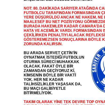
NOT: 80. DAKİKADA SARIYER ATAĞINDA C
FUTBOLCU TARAFINDAN FORMASINDAN Ç
YERE DÜŞÜRÜLDÜ ANCAK NE HAKEM, NE 
MAALESEF BU NET POZİSYONU GÖRMEZDE
BURADA HAKEMLER KADAR CAMARA’DA 
HATA VE ACEMİLİK VARDI. FORMASINDAN 
ÇEKİLİRKEN PENALTIYI ALACAK REFLEKSİ
GÖSTEREMEZSEN SONUÇLARINA BÖYLE 
ZORUNDA KALIRSIN.
BU ARADA SERVET ÇETİN’İN
OYNATMAK İSTEDİĞİ FUTBOLUN
OTURMA SÜRECİ MUHAKKAK
OLACAK. FAKAT ÖYLE BİR
ZAMANDAN GEÇİYORUZ Kİ,
KİMSENİN BÖYLE BİR VAKTİ
YOK. HER NE KADAR
TALİHSİZLİKLER YAŞASAK DA,
BU MAÇI GALİBİYETLE
BİTİRMELİYDİK.
TAKIM OLARAK YİNE TEK DEVRE TOP OYNA