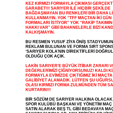
KEZ KIRMIZI FORMAYLA ÇIKMASI GERÇEK
GARABET!!! SARIYER İLE HİÇBİR ŞEKİLDE
BAĞDAŞMAYAN BU RENKLERİ BİR DAHA L
KULLANMAYIN. YOK “TFF MAÇTAN İKİ GÜN
FORMALARI İSTİYOR” YOK “RAKİP TAKIMIN
HAKKI VAR” GİBİ BAHANELERLE BİZİ KAN
KALKIŞMAYIN.
BU RESMEN YUSUF ZİYA ÖNİŞ STADYUMU
REKLAMI BULUNAN VE FORMA SIRT SPO
‘SARIYER KOLA’NIN DİREKTİFLERİ DOĞR
OLDUĞU ÇOK AÇIK.
LAKİN SARIYER’E BÜYÜK İTİBAR ZARARI 
DEĞERLERİMİZİ ÇİĞNİYORSUNUZ! KALDI Kİ
FORMAYLA EVİMİZDE ÇIKTIĞIMIZ İKİ MAÇTA
GALİBİYET ALAMADIK. LÜTFEN ŞU UĞURS
OLASI KIRMIZI FORMA ZULMÜNDEN TÜM SA
KURTARIN!!!
BİR SÖZÜM DE SARIYER HALKINA OLACAK
SPOR KULÜBÜ BAŞKANI VE YÖNETİM MAÇ 
SATIN ALARAK BEŞ TL GİBİ BEDAVAYA MA