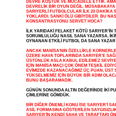
DEVRE KOŞTUK VE MÜCADELE ETTİK. AMA
DEVRELİK BİR OYUN DEĞİL. MÜSABAKAYA
SARIYERLİ FUTBOLCULAR İLK 20 DAKİKA 
YOKLARDI. SANKİ ÖLÜ GİBİYDİLER. BU NAS
KONSANTRASYONU SERVET HOCA?
İLK YARIDAKİ FELAKET KÖTÜ SARIYER’İN 
SORUMLULUĞU NASIL SANA YAZARSA, İKİ
OYNANAN ETKİLİ FUTBOL DA SANA YAZA
ANCAK MANİSA’NIN ÖZELLİKLE KORNERL
ÜZERE HAVA TOPLARINDA SARIYER’E SAĞL
ÜSTÜNLÜK ASLA KABUL EDİLEMEZ SEVİYE
İÇİN MANİSA MAÇI ÇOK ÖNEM TEŞKİL EDİY
EVİMİZDE KAZANACAĞIMIZ ÜÇ PUAN, ÜST
YÜKSELMEMİZ İÇİN BÜYÜK BİR ADIM OLAC
BUNU BAŞARAMADIK.
GÜNÜN SONUNDA ALTIN DEĞERİNDE İKİ P
ÇİMLERİNE GÖMDÜK.
BİR DİĞER ÖNEMLİ KONU İSE SARIYER’İ S
ASİL FORMASINA GÖSTERİLEN SAYGISIZLIK
SARIYER’İN KENDİ SAHA VE TARAFTARI ÖN