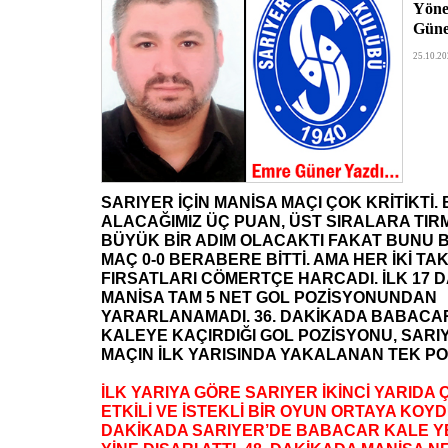
Yöne
Güner
25.10.20
SARIYER İÇİN MANİSA MAÇI ÇOK KRİTİKTİ
ALACAĞIMIZ ÜÇ PUAN, ÜST SIRALARA TIR
BÜYÜK BİR ADIM OLACAKTI FAKAT BUNU 
MAÇ 0-0 BERABERE BİTTİ. AMA HER İKİ TA
FIRSATLARI CÖMERTÇE HARCADI. İLK 17 
MANİSA TAM 5 NET GOL POZİSYONUNDAN
YARARLANAMADI. 36. DAKİKADA BABACAR
KALEYE KAÇIRDIĞI GOL POZİSYONU, SARI
MAÇIN İLK YARISINDA YAKALANAN TEK P
İLK YARIYA GÖRE SARIYER İKİNCİ YARIDA
ETKİLİ VE İSTEKLİ BİR OYUN ORTAYA KOYDU
DAKİKADA SARIYER’DE BABACAR KALE Y