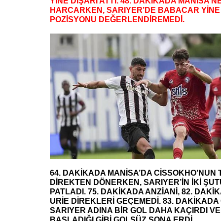
YİNE DIŞARI ATTI. 48. DAKİKADA MANİSA 
HARCARKEN, SARIYER’DE BABACAR YİNE
POZİSYONU DEĞERLENDİREMEDİ.
64. DAKİKADA MANİSA’DA CİSSOKHO’NUN 
DİREKTEN DÖNERKEN, SARIYER’İN İKİ ŞUT
PATLADI. 75. DAKİKADA ANZİANİ, 82. DAKİ
URİE DİREKLERİ GEÇEMEDİ. 83. DAKİKAD
SARIYER ADINA BİR GOL DAHA KAÇIRDI V
BAŞLADIĞI GİBİ GOLSÜZ SONA ERDİ.