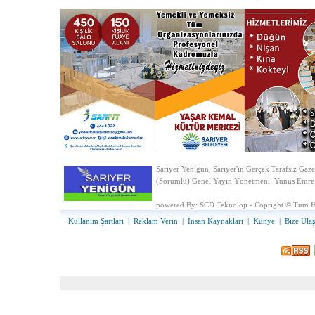
SARIYER’DE 
LOZAN BARI
HİZMETLERİ
YUSUF ZİYA ÖNİŞ STADYUMU İÇİN
10 BİNE YAKIN YÖNETİCİ İNCELENECEK
GERÇEK ORT
103. YILI K
KENDİ HİZM
GÖREVE ÇAĞIRIYORUM!!!
REZİL RÜSVA
KİLYOS MUH
ALAY KONUS
Sarıyer Yenigün, Sarıyer'in Gerçek Tarafsız Gaze
(Sorumlu) Genel Yayın Yönetmeni: Yunus Emre
powered By:
SCD Teknoloji - Copright © Tüm Ha
Kullanım Şartları
|
Reklam Verin
|
İnsan Kaynakları
|
Künye
|
Bize Ulaş