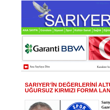
08 Ağustos 
ANA SAYFA
Gündem
Siyaset
Spor
Kültür-Sanat
Sağlık
Eğit
Ana Sayfaya Dön
Karakter bo
SARIYER’İN DEĞERLERİNİ AL
UĞURSUZ KIRMIZI FORMA LANE
Sarı
Gazet