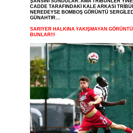
ŞANSINI SUNDULAR. AMA TRİBÜNLER YİNE
CADDE TARAFINDAKİ KALE ARKASI TRİBÜ
NEREDEYSE BOMBOŞ GÖRÜNTÜ SERGİLEDİ.
GÜNAHTIR…
SARIYER HALKINA YAKIŞMAYAN GÖRÜNT
BUNLAR!!!